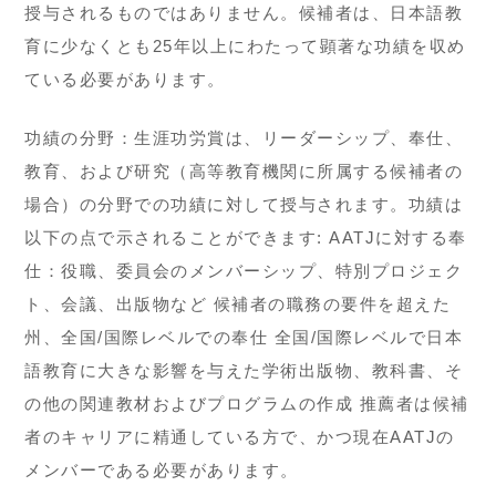
授与されるものではありません。候補者は、日本語教
育に少なくとも25年以上にわたって顕著な功績を収め
ている必要があります。
功績の分野：生涯功労賞は、リーダーシップ、奉仕、
教育、および研究（高等教育機関に所属する候補者の
場合）の分野での功績に対して授与されます。功績は
以下の点で示されることができます: AATJに対する奉
仕：役職、委員会のメンバーシップ、特別プロジェク
ト、会議、出版物など 候補者の職務の要件を超えた
州、全国/国際レベルでの奉仕 全国/国際レベルで日本
語教育に大きな影響を与えた学術出版物、教科書、そ
の他の関連教材およびプログラムの作成 推薦者は候補
者のキャリアに精通している方で、かつ現在AATJの
メンバーである必要があります。