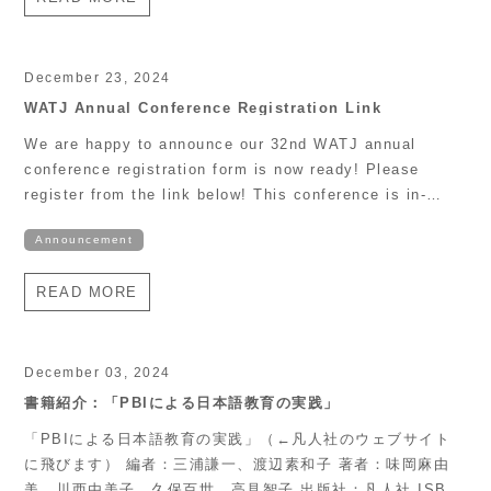
お知らせ」（日英両語）をご覧ください。お問い合わせは下
記の連絡先までご連絡ください。 • 北加日米会・北加日本語
教師会 スピーチコンテスト委員会 • メー
ル: hokka.nechibeikai@yahoo.com（担当：千石浩）
December 23, 2024
Hokka Nichi Bei Kai (Japanese American Association
WATJ Annual Conference Registration Link
of Northern California), the Consulate General of Japan
We are happy to announce our 32nd WATJ annual
in San Francisco, and the Northern California Japanese
conference registration form is now ready! Please
Teachers’ Association (NCJTA) are pleased to
register from the link below! This conference is in-
announce the “50th Annual Japanese Speech Contest
person only. We are sorry we can’t offer the Online
for Elementary School Students.” ” The event will be
Announcement
option. However, we are excited to actually “meet” and
held on Sunday, March 2, from 1:00 […]
greet each other! https://forms.gle/dFRf3htVxDQkvbfz6
READ MORE
We are still accepting the breakout session presenters.
Please […]
December 03, 2024
書籍紹介：「PBIによる日本語教育の実践」
「PBIによる日本語教育の実践」（←凡人社のウェブサイト
に飛びます） 編者：三浦謙一、渡辺素和子 著者：味岡麻由
美、川西由美子、久保百世、高見智子 出版社：凡人社 ISBN