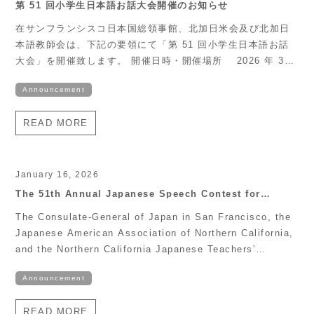
第 51 回小学生日本語お話大会開催のお知らせ
在サンフランシスコ日本国総領事館、北加日米会及び北加日
本語教師会は、下記の要領にて「第 51 回小学生日本語お話
大会」を開催致します。 開催日時・開催場所 2026 年 3
月 1 日（日）、午後 1 時～午後 4 時 30 分 JCCCNC
Announcement
(Japanese Cultural and Community Center of Northern
California) 1840 Sutter Street, San Francisco, CA
READ MORE
94115 参加資格 1. 現在、北カリフォルニア地域の小学校に
通学している児童。 2. 3 才以後 3 ヶ月以上日本に継続滞在
経験がないこと。 3. 学校での外国語としての日本語学習の時
間が、1 週間に合計 8 時間以下の小学生。家庭でのみ日本語
January 16, 2026
を学習している児童、補習校での日本語学習時間。がこの条
The 51th Annual Japanese Speech Contest for
Elementary School Students
件を超えない場合は、参加資格があります。 4. 過去に本大会
The Consulate-General of Japan in San Francisco, the
で優勝経験のある児童は、以下に説明する同じグループでは
Japanese American Association of Northern California,
参加出来ません。 大会部門 次の 2 グループに分け、各部門
and the Northern California Japanese Teachers’
ごとにコンテストを行います。 グループ A: 1～3 年生 […]
Association are pleased to announce the 51th Annual
Announcement
Japanese Speech Contest for Elementary School
Students as follows: Date and Time Sunday, March 1,
READ MORE
2026 1:00 PM to 4:30 PM Venue JCCCNC (Japanese