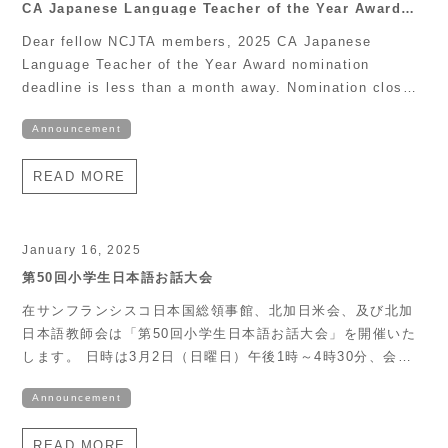
(https://ncjta.org) から会員登録をお願いいたします。 タイ
CA Japanese Language Teacher of the Year Award
nomination reminder
トル：「生成AIを活用した日本語クラスの実践例と可能性」
Dear fellow NCJTA members, 2025 CA Japanese
講師：中山諒先生 (University of Pennsylvania) 日
Language Teacher of the Year Award nomination
時： 4/5(土) 1 pm – 3:10 pm (PDT) 参加登録のリンクはこ
deadline is less than a month away. Nomination closes
ちら フォーマット：Zoom ＊参加者の方々には、4月4日 (金
on March 30, 2025 at 6pm. The CAJLT team’s wish to
曜日) にZoom リンクをメールでお送りします。 スケジュー
Announcement
recognize and advocate for amazing California
ル (tentative) 1:00 pm – 1:05 pm 開会の挨拶 NCJTA会
Japanese language teachers remains strong. We will
長 1:05 pm – 1:10 pm Japan Foundationからのお知ら
READ MORE
strengthen our outreach about the importance of this
せ 1:10 pm – 2:00 pm セッション１：中山先生のご講演と
award […]
質疑応答 2:00 pm – 2:10 pm 休憩 2:10 pm – 3:00 pm
セッション２：グループワークとシェアリング 3:00 […]
January 16, 2025
第50回小学生日本語お話大会
在サンフランシスコ日本国総領事館、北加日米会、及び北加
日本語教師会は「第50回小学生日本語お話大会」を開催いた
します。 日時は3月2日（日曜日）午後1時～4時30分、会場
はサンフランシスコ日本町の北加日系文化コミュニティセン
Announcement
ター（JCCCNC）で開催されます。参加資格や申込み方法な
どの詳細については、「第50回小学生日本語お話大会開催の
READ MORE