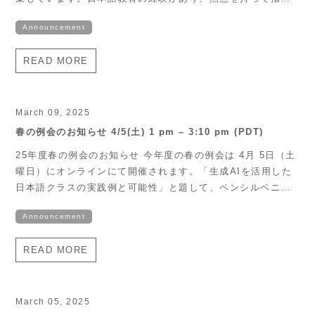
できる方を歓迎します。 ご興味のある方は、履歴書を以下の
Announcement
メールアドレスまでお送りください。
tutoring@usajapan.org 詳細はこちらをご覧ください：
READ MORE
https://www.usajapan.org/japanese-language-classes/
皆様のご応募をお待ちしております。 The Northern
California Japan Society is currently seeking
experienced Japanese language instructors for
March 09, 2025
both online and in-person classes (Bay Area). We
春の例会のお知らせ 4/5(土) 1 pm – 3:10 pm (PDT)
welcome applicants who are passionate about teaching
25年度春の例会のお知らせ 今年度の春の例会は 4月 5日（土
and have prior experience in Japanese language
曜日）にオンラインにて開催されます。「生成AIを活用した
education. If you are interested, please send your
日本語クラスの実践例と可能性」と題して、ペンシルベニア
resume to: tutoring@usajapan.org For more details,
大学の中山諒先生にご講演いただきます。前半は中山先生が
please […]
Announcement
実践されている「学生とのインターラクティブな役割を果た
すAI」の具体例をお話しいただき、後半はプロンプトの書き
READ MORE
方の紹介や、実際にAIを使ってみるアクティビティも予定し
ております。どうぞ奮ってご参加ください。 参加ご希望の方
は事前登録をお願いいたします。会員の方は無料でご参加い
ただけますが、非会員の方は当会のウェブサイト
March 05, 2025