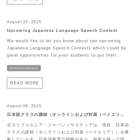
Cultural and Community […]
August 25, 2025
Upcoming Japanese Language Speech Contest
We would like to let you know about two upcoming
Japanese Language Speech Contests which could be
great opportunities for your students to put their
Japanese language skills to the test. Attached are
Announcement
flyers for each event for you to share with your
students, colleagues, or anyone that you think may be
READ MORE
interested! Sonoma State […]
August 08, 2025
日本語クラスの講師（オンラインおよび対面［ベイエリ
ア］）を募集
北カリフォルニア・ジャパンソサエティでは、現在、日本語
クラスの講師（オンラインおよび対面［ベイエリア］）を募
集しています。日本語教育の経験があり、熱意を持って指導