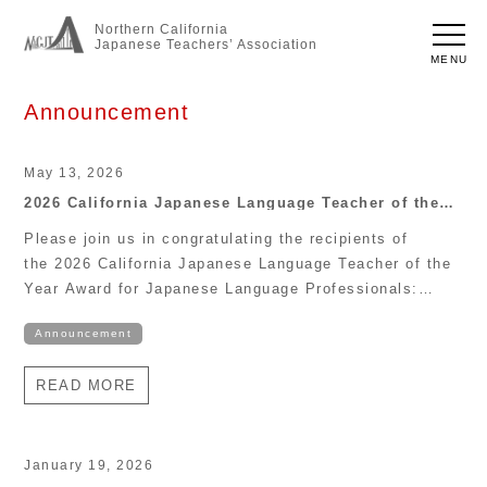
Northern California
Japanese Teachers’ Association
MENU
Announcement
May 13, 2026
2026 California Japanese Language Teacher of the
Year Award
Please join us in congratulating the recipients of
the 2026 California Japanese Language Teacher of the
Year Award for Japanese Language Professionals:
Rising Star: Asuka Maniwa (Mills High School)
Announcement
Excellence in Advocacy:Yuki Takeuchi (CSU
Bakersfield and Bakersfield College) Outstanding
READ MORE
Teacher (K-12 Level): Yukiko Kozuma (Franklin High
School) Outstanding Teacher (Post Secondary Level):
Yoko Yamauchi (University of […]
January 19, 2026